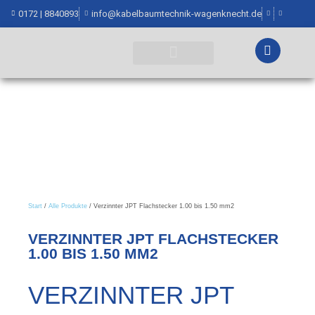
0172 | 8840893
info@kabelbaumtechnik-wagenknecht.de
WEITERE INFORMATIONEN
Start
/
Alle Produkte
/ Verzinnter JPT Flachstecker 1.00 bis 1.50 mm2
VERZINNTER JPT FLACHSTECKER
1.00 BIS 1.50 MM2
VERZINNTER JPT