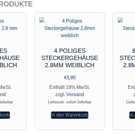
PRODUKTE
GES
4 POLIGES
HÄUSE
STECKERGEHÄUSE
STE
BLICH
2.8MM WEIBLICH
2.8
€
5,90
MwSt.
Enthält 19% MwSt.
Ent
and
zzgl.
Versand
lieferbar
Lieferzeit: sofort lieferbar
Liefe
nkorb
In den Warenkorb
In