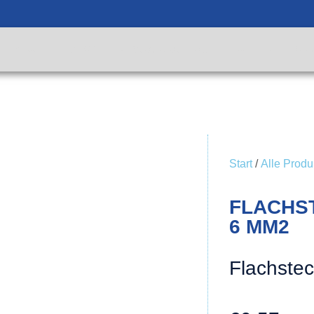
KTW
SHOP
REPARATURANFRAGE
WEITERE INFOR
Start
/
Alle Produ
FLACHST
6 MM2
Flachste