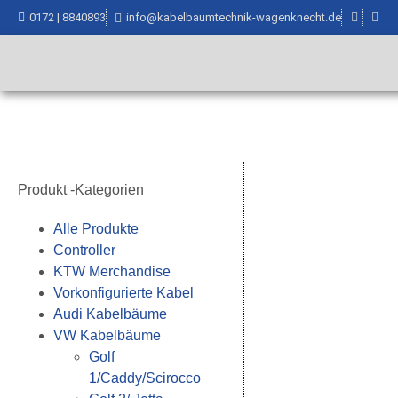
0172 | 8840893
info@kabelbaumtechnik-wagenknecht.de
Produkt -Kategorien
Alle Produkte
Controller
KTW Merchandise
Vorkonfigurierte Kabel
Audi Kabelbäume
VW Kabelbäume
Golf
1/Caddy/Scirocco