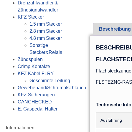
Drehzahlwandler &
Zündsignalwandler
KFZ Stecker
1.5 mm Stecker
Beschreibung
2.8 mm Stecker
4.8 mm Stecker
Sonstige
BESCHREIB
Stecker&Relais
FLACHSTECK
Zündspulen
Crimp Kontakte
Flachsteckzunge 
KFZ Kabel FLRY
Geschirmte Leitung
FLSTEZNG-RAST-
Gewebeband/Schrumpfschlauch
KFZ Sicherungen
CANCHECKED
Technische Inf
E. Gaspedal Halter
Ausführung
Informationen