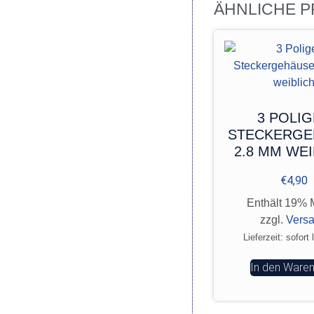
ÄHNLICHE 
3 POLI
STECKERGE
2.8 MM WEI
€
4,90
Enthält 19% 
zzgl.
Vers
Lieferzeit: sofort 
In den Ware