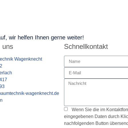
f, wir helfen Ihnen gerne weiter!
u uns
Schnellkontakt
echnik Wagenknecht
2
erlach
417
93
baumtechnik-wagenknecht.de
en
Wenn Sie die im Kontaktfor
eingegebenen Daten durch Klic
nachfolgenden Button übersend