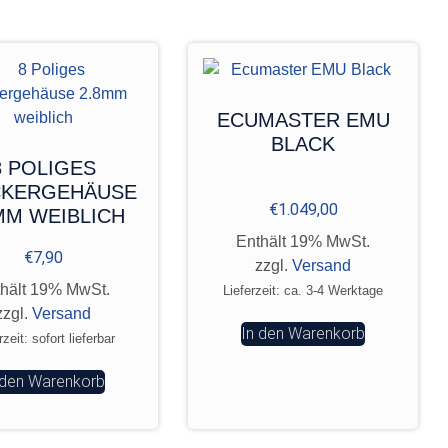
ECUMASTER EMU
BLACK
8 POLIGES
CKERGEHÄUSE
€
1.049,00
MM WEIBLICH
Enthält 19% MwSt.
€
7,90
zzgl.
Versand
hält 19% MwSt.
Lieferzeit: ca. 3-4 Werktage
zzgl.
Versand
In den Warenkorb
rzeit: sofort lieferbar
 den Warenkorb