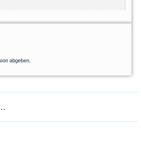
sion abgeben.
 …