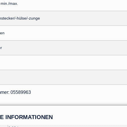
 min./max.
stecker/-hülse/-zunge
gen
r
ummer: 05589963
HE INFORMATIONEN