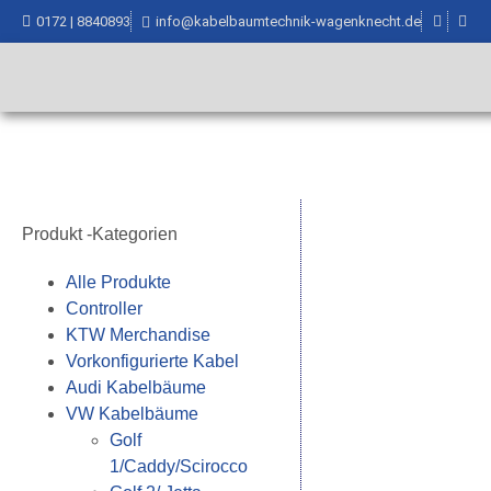
0172 | 8840893
info@kabelbaumtechnik-wagenknecht.de
Produkt -Kategorien
Alle Produkte
Controller
KTW Merchandise
Vorkonfigurierte Kabel
Audi Kabelbäume
VW Kabelbäume
Golf
1/Caddy/Scirocco