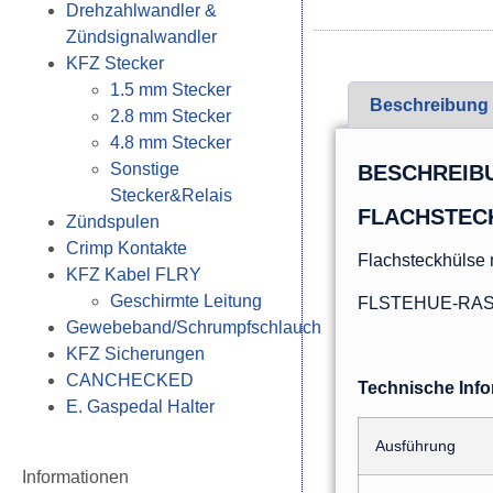
Drehzahlwandler &
Zündsignalwandler
KFZ Stecker
1.5 mm Stecker
Beschreibung
2.8 mm Stecker
4.8 mm Stecker
Sonstige
BESCHREIB
Stecker&Relais
FLACHSTECK
Zündspulen
Crimp Kontakte
Flachsteckhülse 
KFZ Kabel FLRY
Geschirmte Leitung
FLSTEHUE-RAST-
Gewebeband/Schrumpfschlauch
KFZ Sicherungen
CANCHECKED
Technische Inf
E. Gaspedal Halter
Ausführung
Informationen