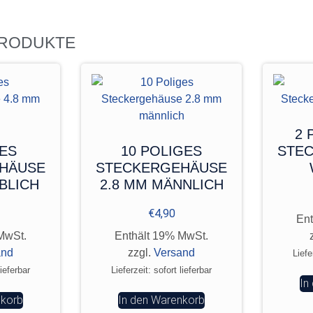
PRODUKTE
2 
GES
10 POLIGES
STE
HÄUSE
STECKERGEHÄUSE
BLICH
2.8 MM MÄNNLICH
€
4,90
Ent
MwSt.
Enthält 19% MwSt.
and
zzgl.
Versand
Liefe
lieferbar
Lieferzeit: sofort lieferbar
In
nkorb
In den Warenkorb