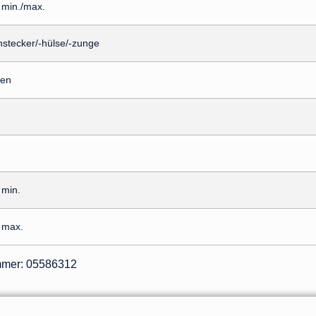
 min./max.
stecker/-hülse/-zunge
gen
 min.
 max.
ummer: 05586312