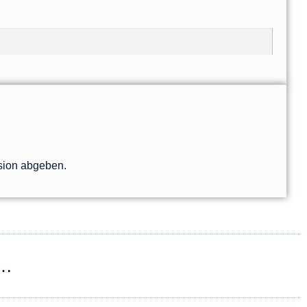
sion abgeben.
 …