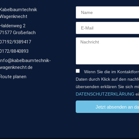
Kabelbaumtechnik
Wagenknecht
Haldenweg 2
71577 Großerlach
07192/9389417
0172/8840893
info@kabelbaumtechnik-
wagenknecht.de
Wenn Sie die im Kontaktfo
Route planen
Daten durch Klick auf den nach
übersenden erklären Sie sich m
DATENSCHUTZERKLÄRUNG
ei
Jetzt absenden an 