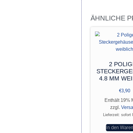
ÄHNLICHE 
2 POLI
STECKERGE
4.8 MM WEI
€
3,90
Enthält 19% 
zzgl.
Vers
Lieferzeit: sofort 
In den Ware