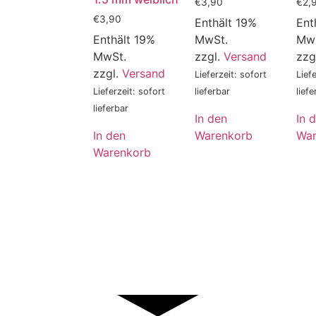
€
3,90
€
2,
€
3,90
Enthält 19%
Ent
Enthält 19%
MwSt.
Mw
MwSt.
zzgl.
Versand
zzg
zzgl.
Versand
Lieferzeit: sofort
Lief
Lieferzeit: sofort
lieferbar
liefe
lieferbar
In den
In 
In den
Warenkorb
War
Warenkorb
Fragen, Wünsche oder Anregungen?
 Kontakt mit uns auf, wir helfen Ihnen ger