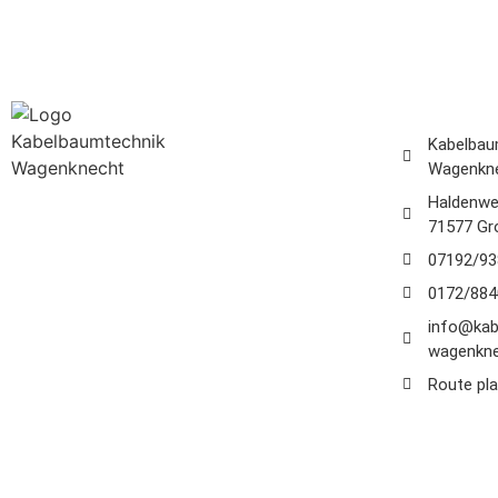
Kontakt z
Kabelbau
Wagenkn
Haldenwe
71577 Gr
Sie suchen einen vertrauensvollen und
07192/93
zuverlässigen Ansprechpartner, wenn
0172/884
es um Kabelbäume oder die Reparatur
Ihres Kabelbaums geht? Dann sind Sie
info@kab
wagenkne
bei uns genau richtig!
Route pl