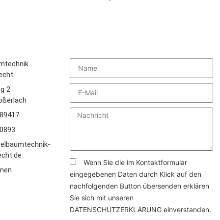
u uns
Schnellkontakt
mtechnik
echt
g 2
oßerlach
89417
0893
elbaumtechnik-
cht.de
Wenn Sie die im Kontaktformular
anen
eingegebenen Daten durch Klick auf den
nachfolgenden Button übersenden erklären
Sie sich mit unseren
DATENSCHUTZERKLÄRUNG
einverstanden.