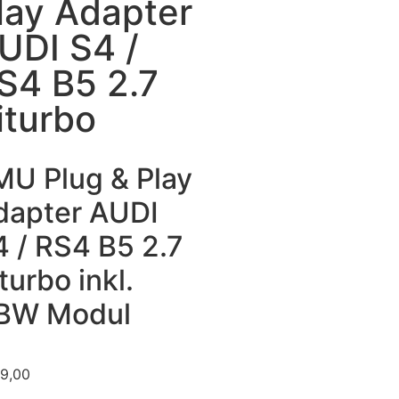
lay ​Adapter
UDI S4 /
S4 B5 2.7
iturbo
U Plug & Play ​
dapter AUDI
4 / RS4 B5 2.7
turbo inkl.
BW Modul
9,00