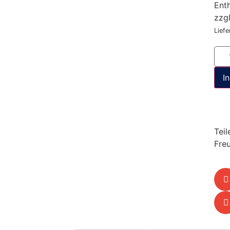
Ent
zzg
Liefe
I
Teil
Fre