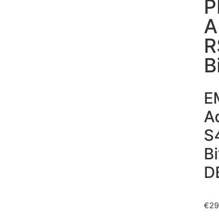
P
A
R
B
EM
A
S
Bi
D
€
29