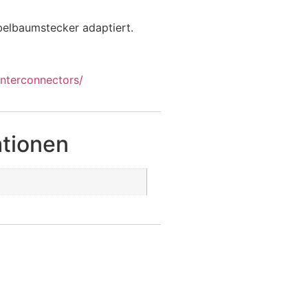
belbaumstecker adaptiert.
nterconnectors/
ationen