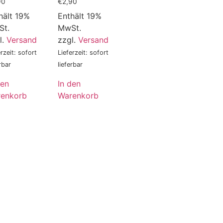
90
€
2,90
hält 19%
Enthält 19%
St.
MwSt.
l.
Versand
zzgl.
Versand
erzeit: sofort
Lieferzeit: sofort
rbar
lieferbar
den
In den
enkorb
Warenkorb
ne weiter!