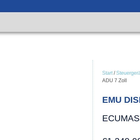
KTW
SHOP
REPARATURANFRAGE
WEITERE INFOR
Start
/
Steuerger
ADU 7 Zoll
EMU DIS
ECUMAST