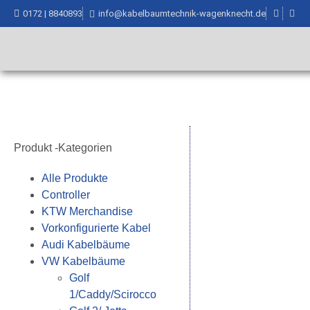
0172 | 8840893
info@kabelbaumtechnik-wagenknecht.de
Produkt -Kategorien
Alle Produkte
Controller
KTW Merchandise
Vorkonfigurierte Kabel
Audi Kabelbäume
VW Kabelbäume
Golf
1/Caddy/Scirocco