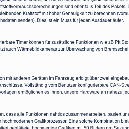
stoffverbrauchsberechnungen sind ebenfalls Teil des Pakets. Du
erbleibenden Kraftstoff mit hoher Genauigkeit zu berechnen (v
chsdaten senden). Dies ist ein Muss für jeden Ausdauerläufer.
rierbare Timer können für zusätzliche Funktionen wie zB Pit St
ützt auch Wärmebildkameras zur Überwachung von Bremsscheibe
on mit anderen Geräten im Fahrzeug erfolgt über zwei eingeb
schlüsse. Vollständig vom Benutzer konfigurierbare CAN-Str
orlagen ermöglichen es Ihnen, unsere Hardware an nahezu j
n, dass alle Funktionen nahtlos zusammenarbeiten, basiert uns
m hochmodernen Grafikprozessor. Eine solche Kombination biete
tiert geglättete, hochwertige Grafiken mit 50 Bildern pro Sekun