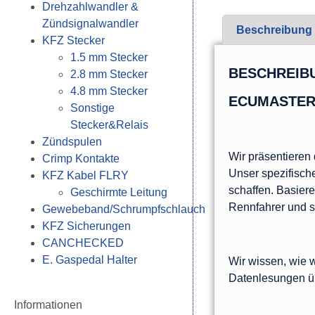
Drehzahlwandler &
Zündsignalwandler
Beschreibung
KFZ Stecker
1.5 mm Stecker
BESCHREIB
2.8 mm Stecker
4.8 mm Stecker
ECUMASTER 
Sonstige
Stecker&Relais
Zündspulen
Wir präsentiere
Crimp Kontakte
Unser spezifische
KFZ Kabel FLRY
schaffen. Basiere
Geschirmte Leitung
Rennfahrer und se
Gewebeband/Schrumpfschlauch
KFZ Sicherungen
CANCHECKED
E. Gaspedal Halter
Wir wissen, wie w
Datenlesungen üb
Informationen