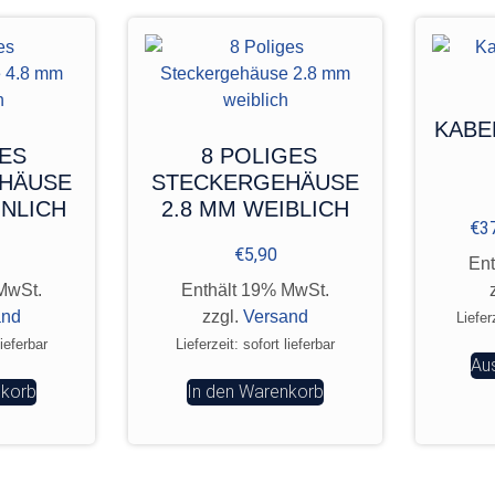
KABE
GES
8 POLIGES
HÄUSE
STECKERGEHÄUSE
NNLICH
2.8 MM WEIBLICH
€
3
€
5,90
Ent
MwSt.
Enthält 19% MwSt.
and
zzgl.
Versand
Liefer
lieferbar
Lieferzeit: sofort lieferbar
Au
nkorb
In den Warenkorb