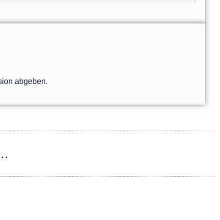
sion abgeben.
 …