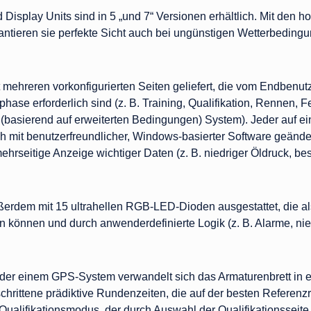
isplay Units sind in 5 „und 7“ Versionen erhältlich. Mit den h
antieren sie perfekte Sicht auch bei ungünstigen Wetterbeding
 mehreren vorkonfigurierten Seiten geliefert, die vom Endben
phase erforderlich sind (z. B. Training, Qualifikation, Rennen,
(basierend auf erweiterten Bedingungen) System). Jeder auf ei
ch mit benutzerfreundlicher, Windows-basierter Software geän
ehrseitige Anzeige wichtiger Daten (z. B. niedriger Öldruck, b
erdem mit 15 ultrahellen RGB-LED-Dioden ausgestattet, die als 
können und durch anwenderdefinierte Logik (z. B. Alarme, niedr
der einem GPS-System verwandelt sich das Armaturenbrett in ein
chrittene prädiktive Rundenzeiten, die auf der besten Referenzr
ualifikationsmodus, der durch Auswahl der Qualifikationsseite 