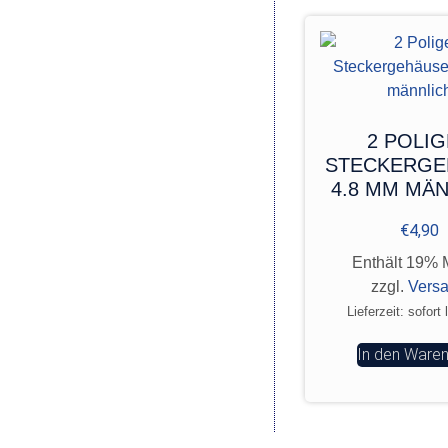
2 POLI
STECKERGE
4.8 MM MÄ
€
4,90
Enthält 19% 
zzgl.
Vers
Lieferzeit: sofort 
In den Ware