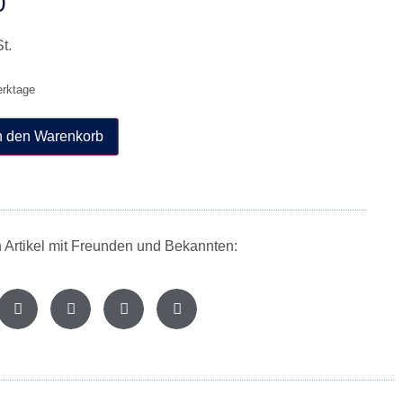
0
t.
erktage
n den Warenkorb
n Artikel mit Freunden und Bekannten: