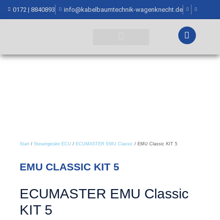
0172 | 8840893
info@kabelbaumtechnik-wagenknecht.de
WEITERE INFORMATIONEN
Start
/
Steuergeräte ECU
/
ECUMASTER EMU Classic
/ EMU Classic KIT 5
EMU CLASSIC KIT 5
ECUMASTER EMU Classic
KIT 5