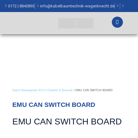
0172 | 8840893
info@kabelbaumtechnik-wagenknecht.de
WEITERE INFORMATIONEN
Start
/
Steuergeräte ECU
/
Zubehör & Sensorik
/ EMU CAN SWITCH BOARD
EMU CAN SWITCH BOARD
EMU CAN SWITCH BOARD