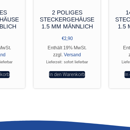
GES
2 POLIGES
1
HÄUSE
STECKERGEHÄUSE
STE
BLICH
1.5 MM MÄNNLICH
1.5
€
2,90
MwSt.
Enthält 19% MwSt.
Ent
and
zzgl.
Versand
lieferbar
Lieferzeit: sofort lieferbar
Liefe
nkorb
In den Warenkorb
In