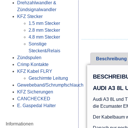
Drehzahlwandler &
Zündsignalwandler
KFZ Stecker
1.5 mm Stecker
2.8 mm Stecker
4.8 mm Stecker
Sonstige
Stecker&Relais
Zündspulen
Beschreibung
Crimp Kontakte
KFZ Kabel FLRY
BESCHREIB
Geschirmte Leitung
Gewebeband/Schrumpfschlauch
AUDI A3 8L
KFZ Sicherungen
CANCHECKED
Audi A3 8L und 
E. Gaspedal Halter
die Ecumaster E
Der Kabelbaum wi
Informationen
Danach nur noch 