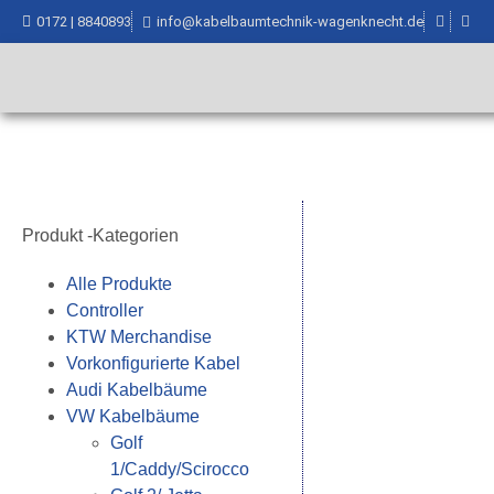
0172 | 8840893
info@kabelbaumtechnik-wagenknecht.de
Produkt -Kategorien
Alle Produkte
Controller
KTW Merchandise
Vorkonfigurierte Kabel
Audi Kabelbäume
VW Kabelbäume
Golf
1/Caddy/Scirocco