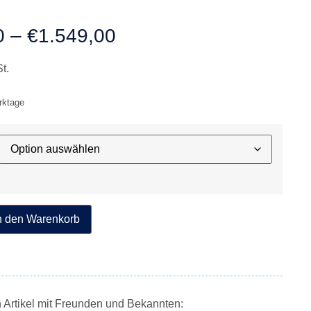
0
–
€
1.549,00
t.
erktage
n den Warenkorb
n Artikel mit Freunden und Bekannten: