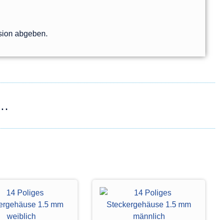
sion abgeben.
 …